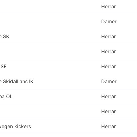
Herrar
Damer
e SK
Herrar
Herrar
 SF
Herrar
e Skidallians IK
Damer
una OL
Herrar
Herrar
egen kickers
Herrar