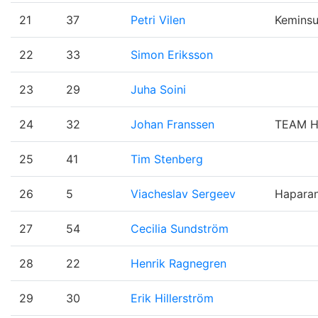
21
37
Petri Vilen
Keminsu
22
33
Simon Eriksson
23
29
Juha Soini
24
32
Johan Franssen
TEAM H
25
41
Tim Stenberg
26
5
Viacheslav Sergeev
Hapara
27
54
Cecilia Sundström
28
22
Henrik Ragnegren
29
30
Erik Hillerström