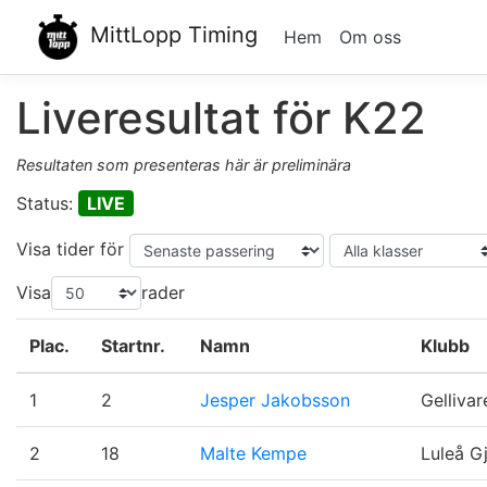
MittLopp Timing
Hem
Om oss
Liveresultat för K22
Resultaten som presenteras här är preliminära
Status:
LIVE
Visa tider för
Visa
rader
Plac.
Startnr.
Namn
Klubb
1
2
Jesper Jakobsson
Gellivar
2
18
Malte Kempe
Luleå Gj