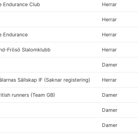
re Endurance Club
Herrar
Herrar
re Endurance
Herrar
nd-Frösö Slalomklubb
Herrar
Damer
larnas Sällskap IF (Saknar registering)
Herrar
ritish runners (Team GB)
Damer
Damer
Damer