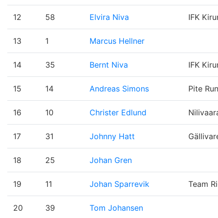
12
58
Elvira Niva
IFK Kiru
13
1
Marcus Hellner
14
35
Bernt Niva
IFK Kiru
15
14
Andreas Simons
Pite Ru
16
10
Christer Edlund
Nilivaar
17
31
Johnny Hatt
Gällivar
18
25
Johan Gren
19
11
Johan Sparrevik
Team Ri
20
39
Tom Johansen