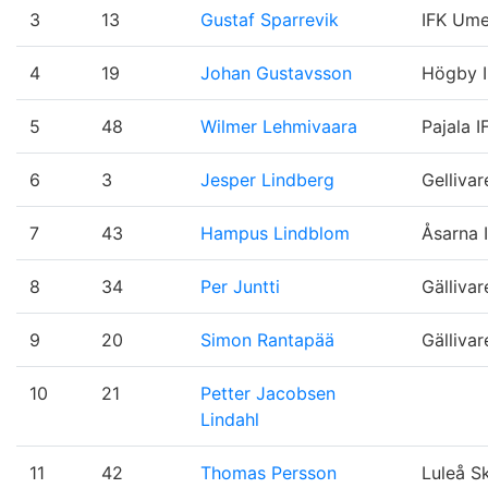
3
13
Gustaf Sparrevik
IFK Um
4
19
Johan Gustavsson
Högby I
5
48
Wilmer Lehmivaara
Pajala I
6
3
Jesper Lindberg
Gellivar
7
43
Hampus Lindblom
Åsarna 
8
34
Per Juntti
Gälliva
9
20
Simon Rantapää
Gälliva
10
21
Petter Jacobsen
Lindahl
11
42
Thomas Persson
Luleå S