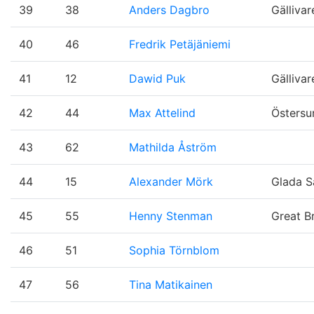
39
38
Anders Dagbro
Gälliva
40
46
Fredrik Petäjäniemi
41
12
Dawid Puk
Gälliva
42
44
Max Attelind
Östersu
43
62
Mathilda Åström
44
15
Alexander Mörk
Glada Sä
45
55
Henny Stenman
Great B
46
51
Sophia Törnblom
47
56
Tina Matikainen