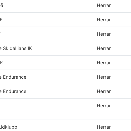
eå
Herrar
F
Herrar
F
Herrar
e Skidallians IK
Herrar
IK
Herrar
re Endurance
Herrar
re Endurance
Herrar
Herrar
kidklubb
Herrar