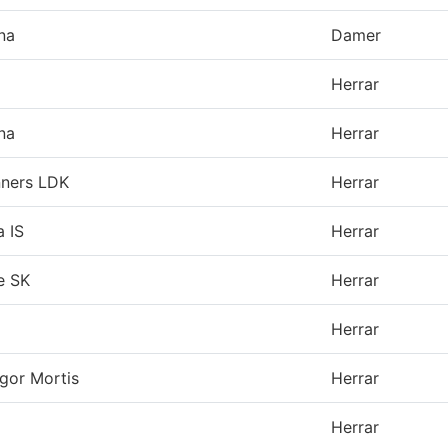
na
Damer
Herrar
na
Herrar
nners LDK
Herrar
a IS
Herrar
e SK
Herrar
Herrar
gor Mortis
Herrar
Herrar