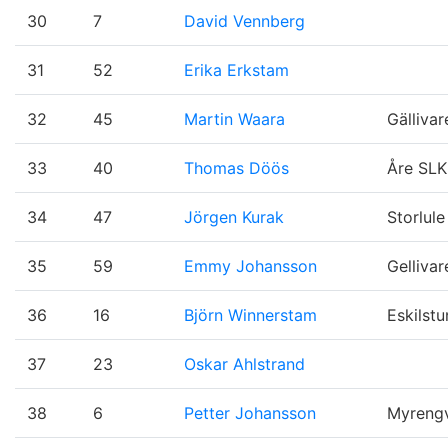
30
7
David Vennberg
31
52
Erika Erkstam
32
45
Martin Waara
Gällivar
33
40
Thomas Döös
Åre SLK
34
47
Jörgen Kurak
Storlule
35
59
Emmy Johansson
Gellivar
36
16
Björn Winnerstam
Eskilst
37
23
Oskar Ahlstrand
38
6
Petter Johansson
Myrengv