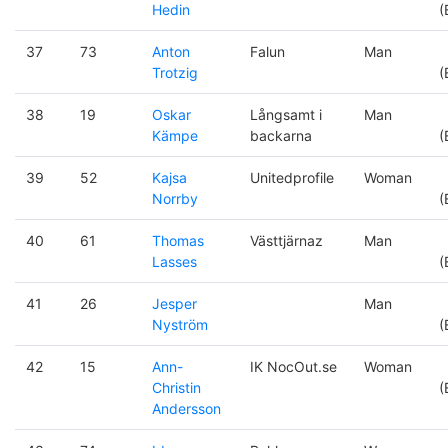
Hedin
(
37
73
Anton
Falun
Man
Trotzig
(
38
19
Oskar
Långsamt i
Man
Kämpe
backarna
(
39
52
Kajsa
Unitedprofile
Woman
Norrby
(
40
61
Thomas
Västtjärnaz
Man
Lasses
(
41
26
Jesper
Man
Nyström
(
42
15
Ann-
IK NocOut.se
Woman
Christin
(
Andersson