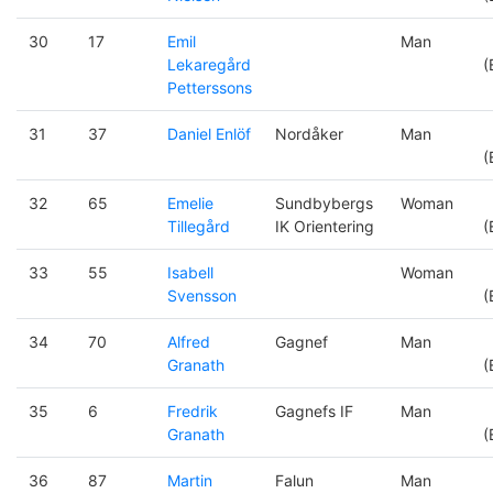
30
17
Emil
Man
Lekaregård
(
Petterssons
31
37
Daniel Enlöf
Nordåker
Man
(
32
65
Emelie
Sundbybergs
Woman
Tillegård
IK Orientering
(
33
55
Isabell
Woman
Svensson
(
34
70
Alfred
Gagnef
Man
Granath
(
35
6
Fredrik
Gagnefs IF
Man
Granath
(
36
87
Martin
Falun
Man