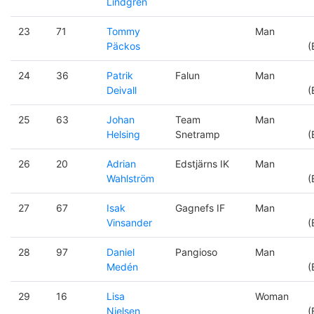
Lindgren
23
71
Tommy
Man
Päckos
(
24
36
Patrik
Falun
Man
Deivall
(
25
63
Johan
Team
Man
Helsing
Snetramp
(
26
20
Adrian
Edstjärns IK
Man
Wahlström
(
27
67
Isak
Gagnefs IF
Man
Vinsander
(
28
97
Daniel
Pangioso
Man
Medén
(
29
16
Lisa
Woman
Nielsen
(