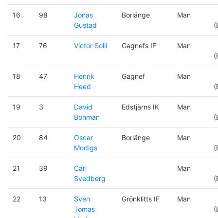
16
98
Jonas
Borlänge
Man
Gustad
(
17
76
Victor Solli
Gagnefs IF
Man
(
18
47
Henrik
Gagnef
Man
Heed
(
19
3
David
Edstjärns IK
Man
Bohman
(
20
84
Oscar
Borlänge
Man
Modigs
(
21
39
Carl
Man
Svedberg
(
22
13
Sven
Grönklitts IF
Man
Tomas
(