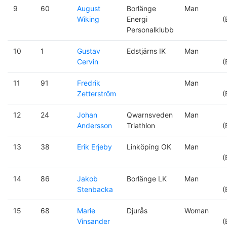
9
60
August
Borlänge
Man
Wiking
Energi
(
Personalklubb
10
1
Gustav
Edstjärns IK
Man
Cervin
(
11
91
Fredrik
Man
Zetterström
(
12
24
Johan
Qwarnsveden
Man
Andersson
Triathlon
(
13
38
Erik Erjeby
Linköping OK
Man
(
14
86
Jakob
Borlänge LK
Man
Stenbacka
(
15
68
Marie
Djurås
Woman
Vinsander
(