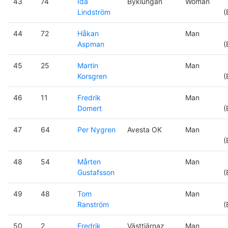
43
74
Ida
Byklungan
Woman
Lindström
(
44
72
Håkan
Man
Aspman
(
45
25
Martin
Man
Korsgren
(
46
11
Fredrik
Man
Domert
(
47
64
Per Nygren
Avesta OK
Man
(
48
54
Mårten
Man
Gustafsson
(
49
48
Tom
Man
Ranström
(
50
2
Fredrik
Västtjärnaz
Man