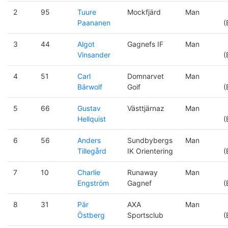
2
95
Tuure
Mockfjärd
Man
Paananen
(
3
44
Algot
Gagnefs IF
Man
Vinsander
(
4
51
Carl
Domnarvet
Man
Bärwolf
Goif
(
5
66
Gustav
Västtjärnaz
Man
Hellquist
(
6
56
Anders
Sundbybergs
Man
Tillegård
IK Orientering
(
7
10
Charlie
Runaway
Man
Engström
Gagnef
(
8
31
Pär
AXA
Man
Östberg
Sportsclub
(